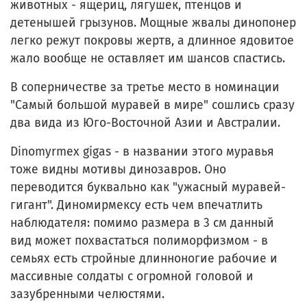
животных - ящериц, лягушек, птенцов и
детенышей грызунов. Мощные жвалы динопонер
легко режут покровы жертв, а длинное ядовитое
жало вообще не оставляет им шансов спастись.
В соперничестве за третье место в номинации
"Самый большой муравей в мире" сошлись сразу
два вида из Юго-Восточной Азии и Австралии.
Dinomyrmex gigas - в названии этого муравья
тоже видны мотивы динозавров. Оно
переводится буквально как "ужасный муравей-
гигант". Диномирмексу есть чем впечатлить
наблюдателя: помимо размера в 3 см данный
вид может похвастаться полиморфизмом - в
семьях есть стройные длинноногие рабочие и
массивные солдаты с огромной головой и
зазубренными челюстями.