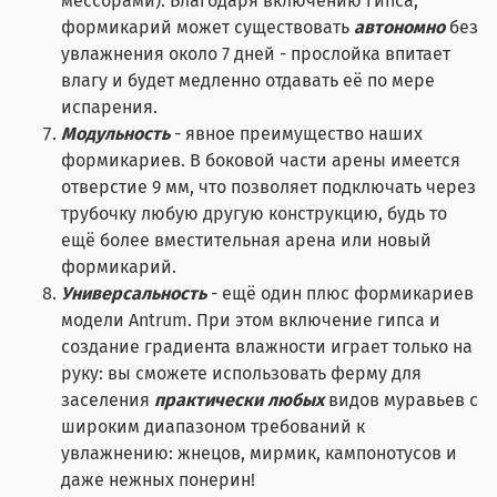
мессорами). Благодаря включению гипса,
формикарий может существовать
автономно
без
увлажнения около 7 дней - прослойка впитает
влагу и будет медленно отдавать её по мере
испарения.
Модульность
- явное преимущество наших
формикариев. В боковой части арены имеется
отверстие 9 мм, что позволяет подключать через
трубочку любую другую конструкцию, будь то
ещё более вместительная арена или новый
формикарий.
Универсальность
- ещё один плюс формикариев
модели Antrum. При этом включение гипса и
создание градиента влажности играет только на
руку: вы сможете использовать ферму для
заселения
практически любых
видов муравьев с
широким диапазоном требований к
увлажнению: жнецов, мирмик, кампонотусов и
даже нежных понерин!