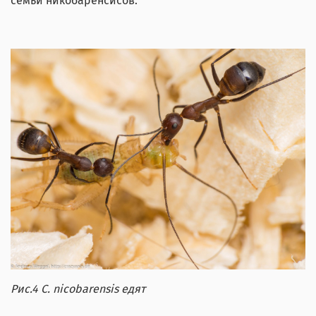
семьи никобаренсисов.
Рис.4
C
.
nicobarensis
едят