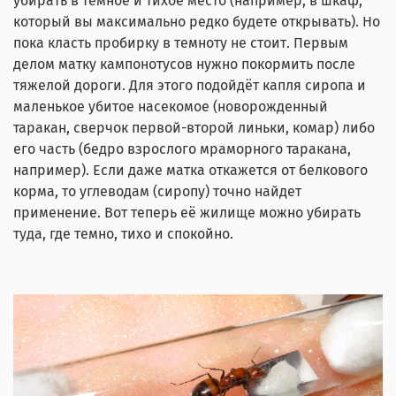
убирать в темное и тихое место (например, в шкаф,
который вы максимально редко будете открывать). Но
пока класть пробирку в темноту не стоит. Первым
делом матку кампонотусов нужно покормить после
тяжелой дороги. Для этого подойдёт капля сиропа и
маленькое убитое насекомое (новорожденный
таракан, сверчок первой-второй линьки, комар) либо
его часть (бедро взрослого мраморного таракана,
например). Если даже матка откажется от белкового
корма, то углеводам (сиропу) точно найдет
применение. Вот теперь её жилище можно убирать
туда, где темно, тихо и спокойно.