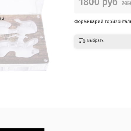
1800 руб
205
ии
Формикарий горизонталь
Выбрать