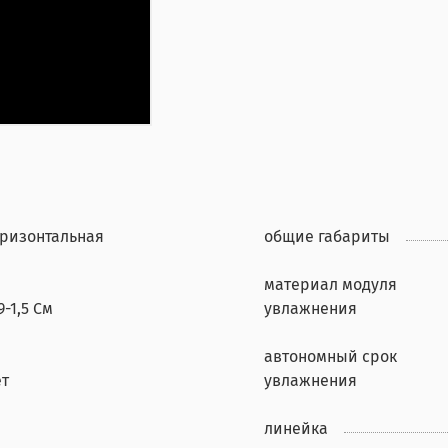
оризонтальная
общие габариты
материал модуля
9-1,5 См
увлажнения
автономный срок
ет
увлажнения
линейка