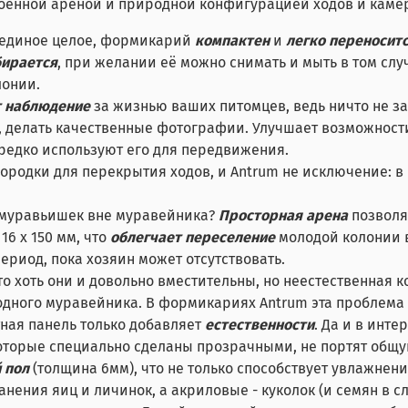
роенной ареной и природной конфигурацией ходов и камер.
т единое целое, формикарий
компактен
и
легко переносит
бирается
, при желании её можно снимать и мыть в том сл
лонии.
т наблюдение
за жизнью ваших питомцев, ведь ничто не за
, делать качественные фотографии. Улучшает возможности 
 редко используют его для передвижения.
ородки для перекрытия ходов, и Antrum не исключение: в
 муравьишек вне муравейника?
Просторная арена
позволя
6 x 150 мм, что
облегчает переселение
молодой колонии в
ериод, пока хозяин может отсутствовать.
о хоть они и довольно вместительны, но неестественная 
дного муравейника. В формикариях Antrum эта проблема 
ная панель только добавляет
естественности
. Да и в инт
которые специально сделаны прозрачными, не портят общу
 пол
(толщина 6мм), что не только способствует увлажнен
нения яиц и личинок, а акриловые - куколок (и семян в с