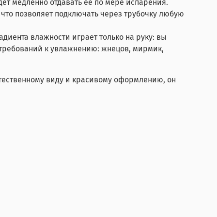
удет медленно отдавать её по мере испарения.
 что позволяет подключать через трубочку любую
диента влажности играет только на руку: вы
требований к увлажнению: жнецов, мирмик,
стественному виду и красивому оформлению, он