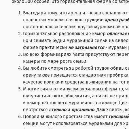
около 300 особей. Это горизонтальная ферма со вст
Благодаря тому, что арена и гнездо составляю
полностью монолитная конструкция:
арена раз
повторно для заселения другой муравьиной ко
Горизонтальное расположение камер
облегчае
но и снимать будни муравьиной семьи на видео
ферме практически
не загрязняется
- муравьи
Во всех формикариях 4ants присутствуют перег
камеры по мере роста семьи.
Вы любите смотреть за работой трудолюбивых
арену также помещается стандартная пробирка 1
качестве поилки и средства выживания на тот п
Многие считают минусом акриловых ферм то, чт
футуристического общежития, а никак не приро
и камер настоящего муравьиного жилища. Цвет
смотреться
стильно
и
органично
. Даже винты, 
Половина жилого пространства имеет
гипсовый
секции могут использоваться муравьями для хра