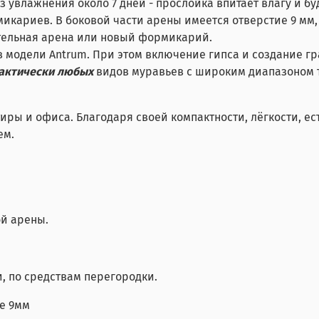
з увлажнения около 7 дней - прослойка впитает влагу и б
икариев. В боковой части арены имеется отверстие 9 мм,
ительная арена или новый формикарий.
модели Antrum. При этом включение гипса и создание гра
актически любых
видов муравьев с широким диапазоном 
иры и офиса. Благодаря своей компактности, лёгкости, е
ем.
ой арены.
, по средствам перегородки.
е 9мм