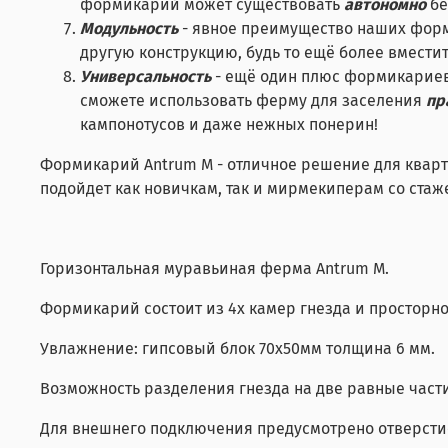
формикарий может существовать
автономно
бе
Модульность
- явное преимущество наших форм
другую конструкцию, будь то ещё более вмест
Универсальность
- ещё один плюс формикариев 
сможете использовать ферму для заселения
пр
кампонотусов и даже нежных понерин!
Формикарий Antrum M - отличное решение для кварт
подойдет как новичкам, так и мирмекиперам со стаж
Горизонтальная муравьиная ферма Antrum M.
Формикарий состоит из 4х камер гнезда и просторн
Увлажнение: гипсовый блок 70х50мм толщина 6 мм.
Возможность разделения гнезда на две равные части
Для внешнего подключения предусмотрено отверсти