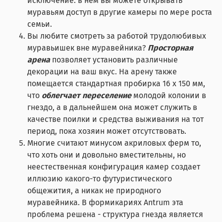
исключение: в нём вы можете открывать
муравьям доступ в другие камеры по мере роста
семьи.
Вы любите смотреть за работой трудолюбивых
муравьишек вне муравейника?
Просторная
арена
позволяет установить различные
декорации на ваш вкус. На арену также
помещается стандартная пробирка 16 x 150 мм,
что
облегчает переселение
молодой колонии в
гнездо, а в дальнейшем она может служить в
качестве поилки и средства выживания на тот
период, пока хозяин может отсутствовать.
Многие считают минусом акриловых ферм то,
что хоть они и довольно вместительны, но
неестественная конфигурация камер создает
иллюзию какого-то футуристического
общежития, а никак не природного
муравейника. В формикариях Antrum эта
проблема решена - структура гнезда является