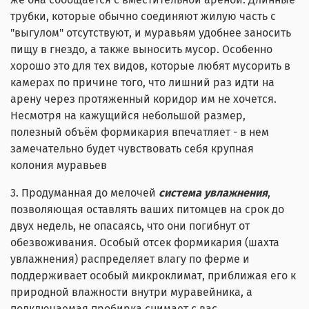
трубки, которые обычно соединяют жилую часть с
"выгулом" отсутствуют, и муравьям удобнее заносить
пищу в гнездо, а также выносить мусор. Особенно
хорошо это для тех видов, которые любят мусорить в
камерах по причине того, что лишний раз идти на
арену через протяженный коридор им не хочется.
Несмотря на кажущийся небольшой размер,
полезный объём формикария впечатляет - в нем
замечательно будет чувствовать себя крупная
колония муравьев
3. Продуманная до мелочей
система
увлажнения
,
позволяющая оставлять ваших питомцев на срок до
двух недель, не опасаясь, что они погибнут от
обезвоживания. Особый отсек формикария (шахта
увлажнения) распределяет влагу по ферме и
поддерживает особый микроклимат, приближая его к
природной влажности внутри муравейника, а
подключаемая пробирка снимает с вас