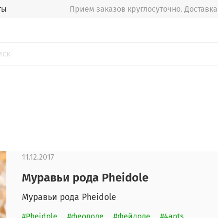
ты
Прием заказов круглосуточно. Доставка
11.12.2017
Муравьи рода Pheidole
Муравьи рода Pheidole
#Pheidole
#феодоле
#фейдоле
#4ants