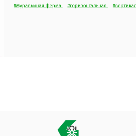
#Муравьиная ферма
#горизонтальная
#вертика