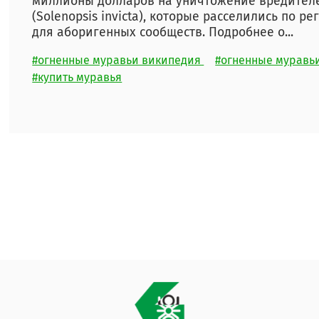
миллионы долларов на уничтожение вредителе
(Solenopsis invicta), которые расселились по 
для аборигенных сообществ. Подробнее о...
#огненные муравьи википедия
#огненные муравь
#купить муравья