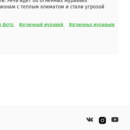
й. Речь идет об огненных муравьях
регионам с теплым климатом и стали угрозой
и фото
#огненный муравей
#огненных муравьев